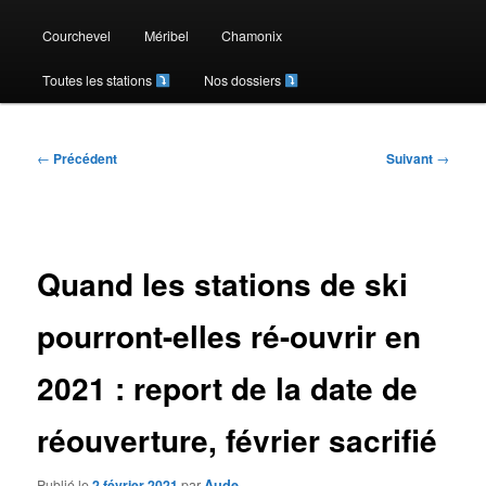
contenu
Courchevel
Méribel
Chamonix
Toutes les stations
Nos dossiers
principal
Navigation
←
Précédent
Suivant
→
des
articles
Quand les stations de ski
pourront-elles ré-ouvrir en
2021 : report de la date de
réouverture, février sacrifié
Publié le
2 février 2021
par
Aude