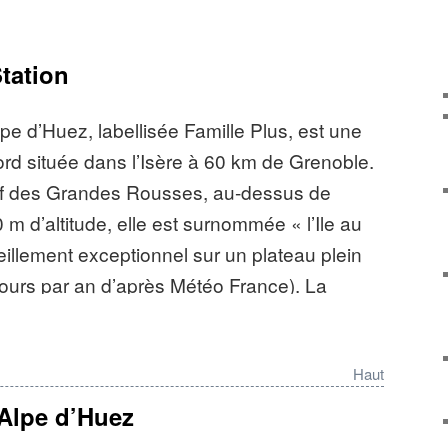
Station
lpe d’Huez, labellisée Famille Plus, est une
ord située dans l’Isère à 60 km de Grenoble.
ssif des Grandes Rousses, au-dessus de
 m d’altitude, elle est surnommée « l’Ile au
eillement exceptionnel sur un plateau plein
urs par an d’après Météo France). La
palais des sports et des congrès accueille,
, le désormais célèbre festival international
Haut
st aussi un haut lieu du cyclisme apprécié
phiné, le Tour de France ou les
Alpe d’Huez
. L’Alpe d’Huez possède un altiport et une