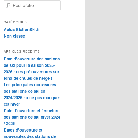
R
e
c
h
CATÉGORIES
e
Actus StationSki.fr
r
Non classé
c
h
ARTICLES RÉCENTS
e
Date d’ouverture des stations
de ski pour la saison 2025-
2026 : des pré-ouvertures sur
fond de chutes de neige !
Les principales nouveautés
des stations de ski en
2024/2025 : à ne pas manquer
cet hiver
Date d’ouverture et fermeture
des stations de ski hiver 2024
/ 2025
Dates d’ouverture et
nouveautés des stations de