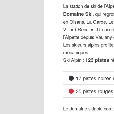
église moderne avec des
La station de ski de l’Alp
orgue unique au monde. 
Domaine Ski
, qui regro
Domaine ski,avec les st
en Oisans, La Garde, Le
Villard-Reculas. Un accè
Villard-Reculas. L’Alpe
l’Alpette depuis Vaujany
Ecrins et de la Meije. 
Les skieurs alpins profi
piste noire de Sarenne,
mécaniques
Tunnel qui traverse la
Ski Alpin :
123 pistes
ré
l’un des murs les plus r
,sans oublier la possibi
musique électro, le fes
17 pistes noires
année à l’Alpe d’Huez en
35 pistes rouges
rail (700m de descente
durant les 7 minutes qu
Altitude Alpe d’Huez
Le domaine skiable com