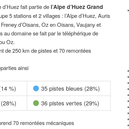
 vitraux décorés par l’artiste Arcabas et un
e d’Huez fait partie de
l’Alpe d’Huez Grand
Elle fait partie de l’Alpe d’Huez Grand
upe 5 stations et 2 villages : l’Alpe d’Huez, Auris
ations d’Auris, de Vaujany, d’Oz et de
 Freney d’Oisans, Oz en Oisans, Vaujany et
s au domaine se fait par le téléphérique de
 d’Huez est proche du Parc National des
 ou Oz.
Les amateurs de ski apprécient la mythique
tent de 250 km de pistes et 70 remontées
 longue de 16 km, sans oublier la piste du
 montagne de part en part pour déboucher sur
parties ainsi
aides du ski français avec 35° d’inclinaison
lité de skier en nocturne ! Pour les fans de
tival Tomorrowland Winter se tient chaque
 (14 %)
35 pistes bleues (28%)
 mars. Possibilité de profiter de la luge sur
 (28%)
36 pistes vertes (29%)
, 65m de dénivelé et des pointes à 40 km/h
e dure la descente).
 :
prend 70 remontées mécaniques