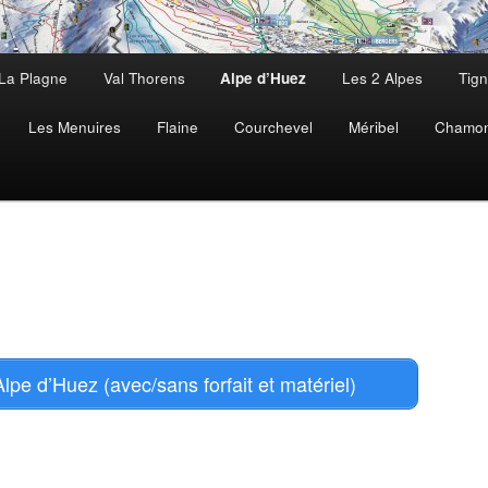
La Plagne
Val Thorens
Les 2 Alpes
Tig
Alpe d’Huez
Les Menuires
Flaine
Courchevel
Méribel
Chamon
Alpe d’Huez (avec/sans forfait et matériel)