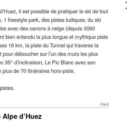
lpe d’Huez se situe à 1 860 m d’altitude et
d’Huez, il est possible de pratiquer le ski de tout
1 109 m à 3 640 d’altitude, sur le glacier de
1 freestyle park, des pistes ludiques, du ski
stes avec des canons à neige (depuis 3060
nt bien entendu la plus longue et mythique piste
es 16 km, la piste du Tunnel qui traverse la
 pour déboucher sur l’un des murs les plus
ec 35° d’inclinaison, Le Pic Blanc avec son
plus de 70 itinéraires hors-piste.
pistes.
Haut
e Alpe d’Huez