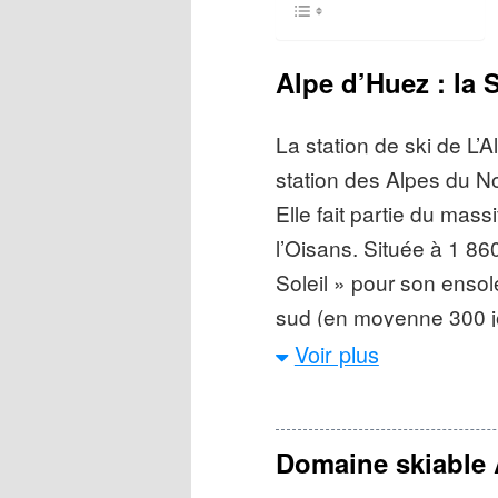
Alpe d’Huez : la 
La station de ski de L’A
station des Alpes du N
Elle fait partie du ma
l’Oisans. Située à 1 860
Soleil » pour son ensol
sud (en moyenne 300 jo
station qui possède un 
Voir plus
chaque année en janvier
du film de comédie. C’e
par le Critérium du Dau
Domaine skiable 
cyclotouristes amateurs