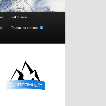
nes
Val d’Isère
ix
Toutes les stations