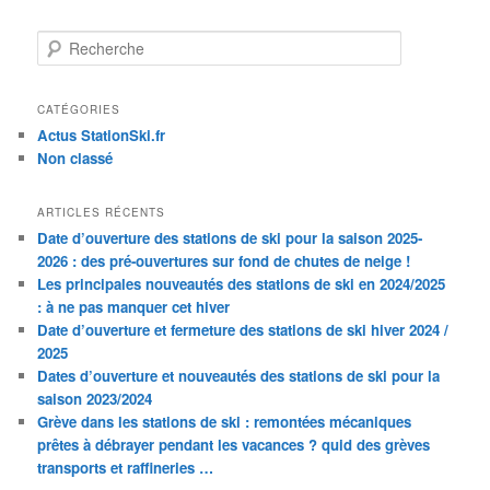
R
e
c
h
CATÉGORIES
e
Actus StationSki.fr
r
Non classé
c
h
ARTICLES RÉCENTS
e
Date d’ouverture des stations de ski pour la saison 2025-
2026 : des pré-ouvertures sur fond de chutes de neige !
Les principales nouveautés des stations de ski en 2024/2025
: à ne pas manquer cet hiver
Date d’ouverture et fermeture des stations de ski hiver 2024 /
2025
Dates d’ouverture et nouveautés des stations de ski pour la
saison 2023/2024
Grève dans les stations de ski : remontées mécaniques
prêtes à débrayer pendant les vacances ? quid des grèves
transports et raffineries …